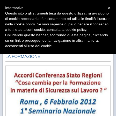
<Nel presente sito gli unici cookie utilizzati sono quelli tecnici del provider, comunque,
Menu
proseguendo nella navigazione,ad es. accedendo ad un’altra area del sito o selezionando
×
Informativa
un’immagine o un link, si presta il consenso all’uso dei cookie>
maggiori
informazioni
chiudi
Questo sito o gli strumenti terzi da questo utilizzati si avvalgono
di cookie necessari al funzionamento ed utili alle finalità illustrate
nella cookie policy. Se vuoi saperne di più o negare il consenso
a tutti o ad alcuni cookie, consulta la
cookie policy
.
Chiudendo questo banner, scorrendo questa pagina, cliccando
«
»
INDIETRO
su un link o proseguendo la navigazione in altra maniera,
acconsenti all’uso dei cookie.
ROMA 6 FEBBRAIO - SEMINARIO NAZIONALE PER
LA FORMAZIONE